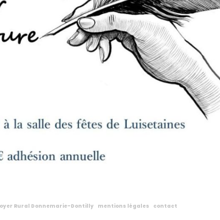
oyer Rural Donnemarie-Dontilly
mentions légales
contact